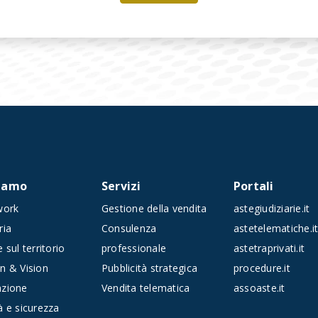
siamo
Servizi
Portali
work
Gestione della vendita
astegiudiziarie.it
ria
Consulenza
astetelematiche.i
 sul territorio
professionale
astetraprivati.it
n & Vision
Pubblicità strategica
procedure.it
azione
Vendita telematica
assoaste.it
à e sicurezza