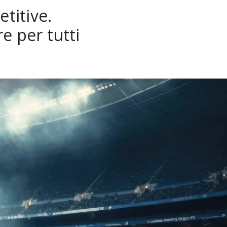
titive.
e per tutti