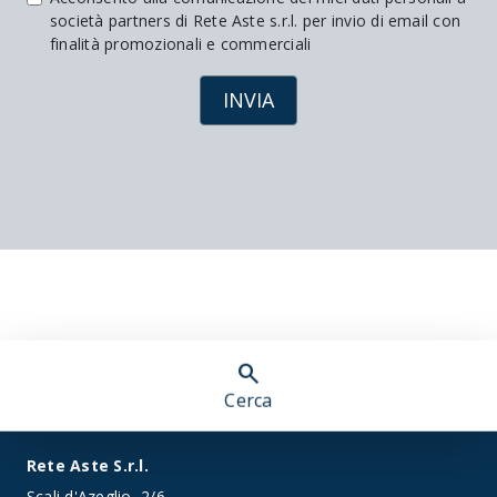
società partners di Rete Aste s.r.l. per invio di email con
finalità promozionali e commerciali
INVIA
search
Cerca
Rete Aste S.r.l.
Scali d'Azeglio, 2/6