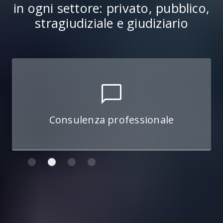
in ogni settore: privato, pubblico,
stragiudiziale e giudiziario
chat_bubble_outline
Consulenza professionale