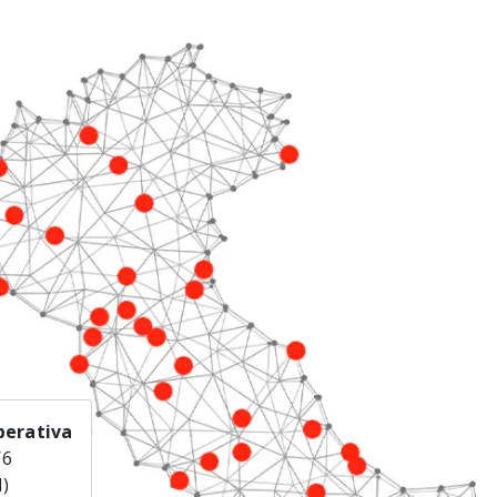
perativa
/6
I)