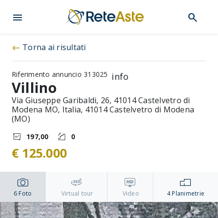
menu
search
Torna ai risultati
west
Riferimento annuncio 313025
info
Villino
Via Giuseppe Garibaldi, 26, 41014 Castelvetro di
Modena MO, Italia, 41014 Castelvetro di Modena
(MO)
197,00
0
€ 125.000
6
Foto
Virtual tour
Video
4
Planimetrie