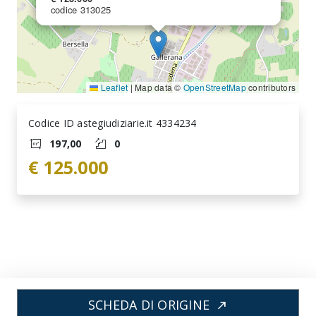
codice 313025
Leaflet
|
Map data ©
OpenStreetMap
contributors
Codice ID astegiudiziarie.it 4334234
197,00
0
€ 125.000
SCHEDA DI ORIGINE
north_east