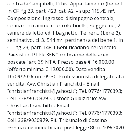
contrada Campitelli, 12bis. Appartamento (bene 1):
in CF, fg 23, part. 423, cat. A2 – sup.: 115,45 m².
Composizione: ingresso-disimpegno centrale,
cucina con camino e piccolo tinello, soggiorno, 2
camere da letto ed 1 bagnetto. Terreno (bene 2):
seminativo, cl. 3, 544 m², pertinenza del bene 1. In
CT, fg 23, part. 148. I Beni ricadono nel Vincolo
Paesistico PTPR 38B "protezione delle aree
boscate" art. 39 NTA. Prezzo base € 16.000,00
(offerta minima € 12.000,00). Data vendita
10/09/2026 ore 09:30. Professionista delegato alla
vendita: Avv. Christian Franchitti - Email
"christianfranchitti@yahoo.it"; Tel. 0776/1770393;
Cell. 338/9020879. Custode Giudiziario: Avv.
Christian Franchitti - Email
"christianfranchitti@yahoo.it"; Tel. 0776/1770393;
Cell. 338/9020879. Rif. Tribunale di Cassino -
Esecuzione immobiliare post legge 80 n. 109/2020