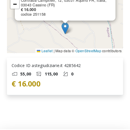
Contrada Campitelli, 12, 03031 Aquino FR, Italia,
−
03043 Cassino (FR)
€ 16.000
codice 251158
Leaflet
|
Map data ©
OpenStreetMap
contributors
Codice ID astegiudiziarie.it 4285642
55,00
115,00
0
€ 16.000