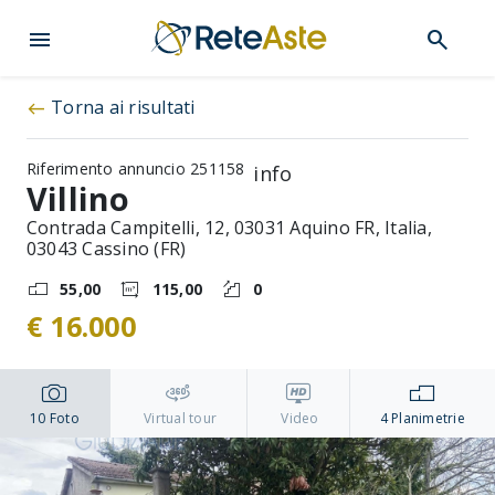
menu
search
Torna ai risultati
west
Riferimento annuncio 251158
info
Villino
Contrada Campitelli, 12, 03031 Aquino FR, Italia,
03043 Cassino (FR)
55,00
115,00
0
€ 16.000
10
Foto
Virtual tour
Video
4
Planimetrie