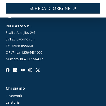
SCHEDA DI ORIGINE
north_east
Rete Aste S.r.l.
Scali d'Azeglio, 2/6
57123 Livorno (LI)
Tel.
0586 095660
C.F./P.Iva 12564431000
Numero REA LI 156437
Chi siamo
Il Network
La storia