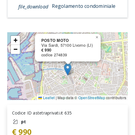
Regolamento condominiale
file_download
×
+
POSTO MOTO
Via Sardi, 57100 Livorno (LI)
−
€ 990
codice 274839
Leaflet
|
Map data ©
OpenStreetMap
contributors
Codice ID astetraprivati.it 635
pt
€ 990