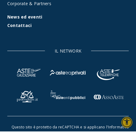
Corporate & Partners
News ed eventi
Contattaci
IL NETWORK
accessibility
Questo sito è protetto da reCAPTCHA e si applicano l'
Informativa
sulla privacy
e i
Termini di servizio di Google
.