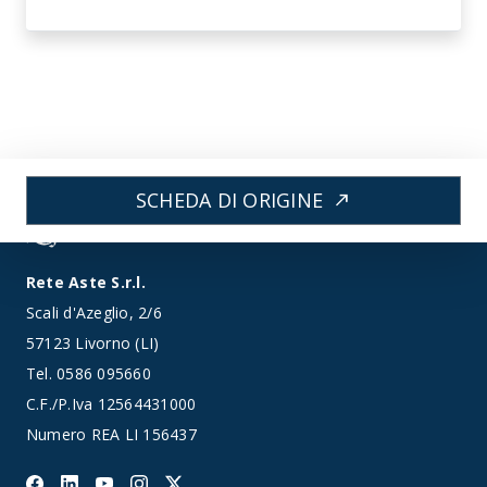
SCHEDA DI ORIGINE
north_east
Rete Aste S.r.l.
Scali d'Azeglio, 2/6
57123 Livorno (LI)
Tel.
0586 095660
C.F./P.Iva 12564431000
Numero REA LI 156437