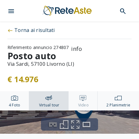
menu
search
Torna ai risultati
west
Riferimento annuncio 274807
info
Posto auto
Via Sardi, 57100 Livorno (LI)
€ 14.976
4
Foto
Virtual tour
Video
2
Planimetrie