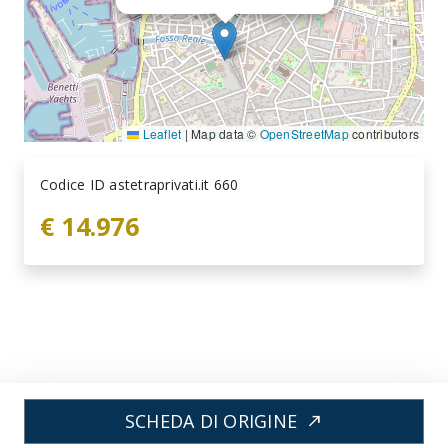
Leaflet
|
Map data ©
OpenStreetMap
contributors
Codice ID astetraprivati.it 660
€ 14.976
SCHEDA DI ORIGINE
north_east