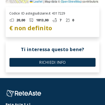
Leaflet
|
Map data ©
OpenStreetMap
contributors
Codice ID astegiudiziarie.it 4317229
20,00
1813,00
7
0
€ non definito
Ti interessa questo bene?
RICHIEDI INFO
Rete Aste S.r.l.