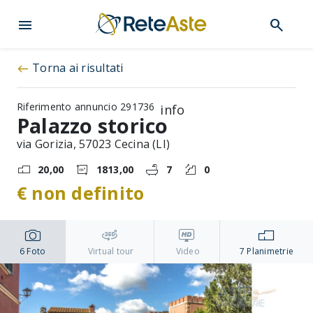
menu
search
Torna ai risultati
west
Riferimento annuncio 291736
info
Palazzo storico
via Gorizia, 57023 Cecina (LI)
20,00
1813,00
7
0
€ non definito
6
Foto
Virtual tour
Video
7
Planimetrie