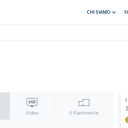
expand_more
CHI SIAMO
S
C
Video
0
Planimetrie