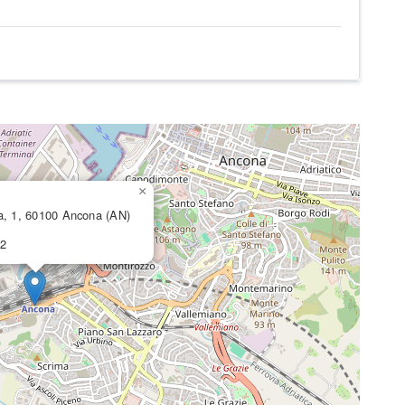
×
a, 1, 60100 Ancona (AN)
72