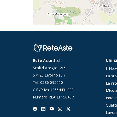
Chi 
Rete Aste S.r.l.
Scali d'Azeglio, 2/6
Il Net
57123 Livorno (LI)
La sto
Tel.
0586 095660
La rete
C.F./P.Iva 12564431000
Missio
Numero REA LI 156437
Innov
Qualit
Lavor