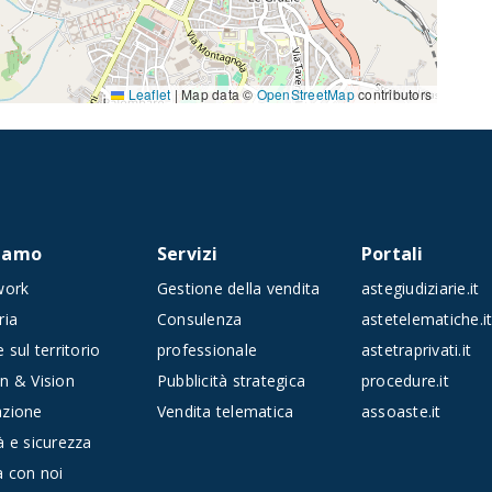
Leaflet
|
Map data ©
OpenStreetMap
contributors
siamo
Servizi
Portali
work
Gestione della vendita
astegiudiziarie.it
ria
Consulenza
astetelematiche.i
 sul territorio
professionale
astetraprivati.it
n & Vision
Pubblicità strategica
procedure.it
azione
Vendita telematica
assoaste.it
à e sicurezza
a con noi