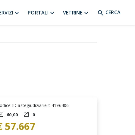
search
expand_more
expand_more
expand_more
CERCA
ERVIZI
PORTALI
VETRINE
odice ID astegiudiziarie.it 4196406
60,00
0
€ 57.667