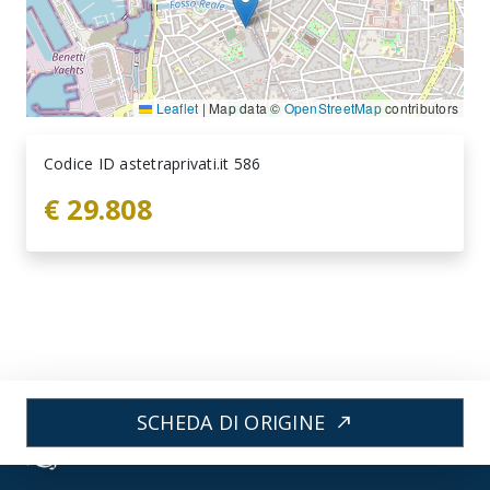
Leaflet
|
Map data ©
OpenStreetMap
contributors
Codice ID astetraprivati.it 586
€ 29.808
SCHEDA DI ORIGINE
north_east