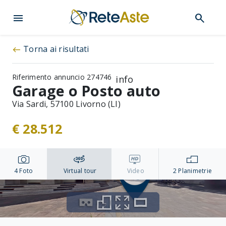
menu
search
Torna ai risultati
west
Riferimento annuncio 274746
info
Garage o Posto auto
Via Sardi, 57100 Livorno (LI)
€ 28.512
4
Foto
Virtual tour
Video
2
Planimetrie