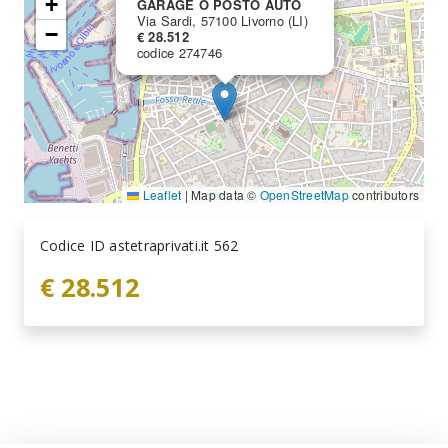
+
GARAGE O POSTO AUTO
Via Sardi, 57100 Livorno (LI)
−
€ 28.512
codice 274746
Leaflet
|
Map data ©
OpenStreetMap
contributors
Codice ID astetraprivati.it 562
€ 28.512