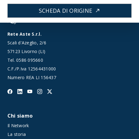
SCHEDA DI ORIGINE
north_east
Rete Aste S.r.l.
Scali d'Azeglio, 2/6
57123 Livorno (LI)
Tel.
0586 095660
C.F./P.Iva 12564431000
Numero REA LI 156437
Chi siamo
Il Network
La storia