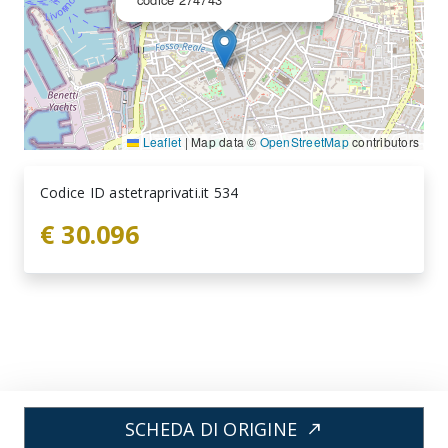
Leaflet
|
Map data ©
OpenStreetMap
contributors
Codice ID astetraprivati.it 534
€ 30.096
SCHEDA DI ORIGINE
north_east