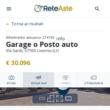
menu
search
Torna ai risultati
west
Riferimento annuncio 274743
info
Garage o Posto auto
Via Sardi, 57100 Livorno (LI)
€ 30.096
6
Foto
Virtual tour
Video
2
Planimetrie