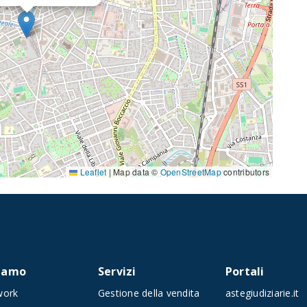
Leaflet
|
Map data ©
OpenStreetMap
contributors
siamo
Servizi
Portali
work
Gestione della vendita
astegiudiziarie.it