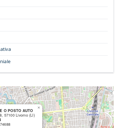
ativa
niale
×
E O POSTO AUTO
i, 57100 Livorno (LI)
4
274688