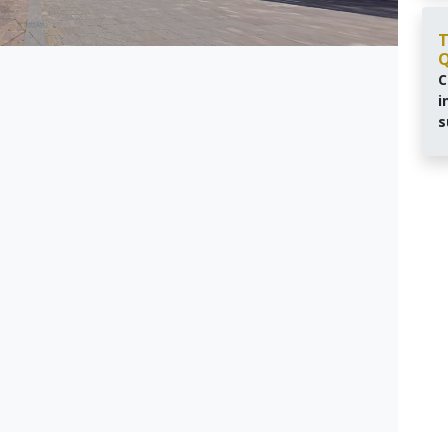
T
Q
C
i
s