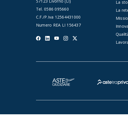
57123 Livorno (LI)
La sto
Tel.
0586 095660
La rete
C.F./P.Iva 12564431000
Missio
Numero REA LI 156437
Innov
Qualit
Lavor