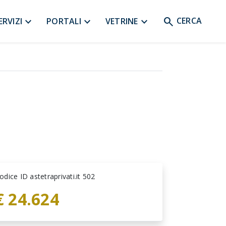
search
expand_more
expand_more
expand_more
CERCA
ERVIZI
PORTALI
VETRINE
odice ID astetraprivati.it 502
€ 24.624