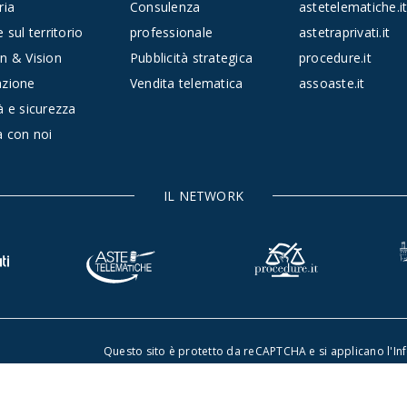
ria
Consulenza
astetelematiche.i
 sul territorio
professionale
astetraprivati.it
n & Vision
Pubblicità strategica
procedure.it
azione
Vendita telematica
assoaste.it
à e sicurezza
a con noi
IL NETWORK
Questo sito è protetto da reCAPTCHA e si applicano l'
In
©2026 Rete Aste S.r.l. - Tutti i diritti riservati -
Dichiarazio