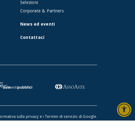
t
Selezioni
Corporate & Partners
News ed eventi
Contattaci
accessibility
formativa sulla privacy
e i
Termini di servizio di Google
.
ne di accessibilità
-
Privacy policy
-
Cookie policy