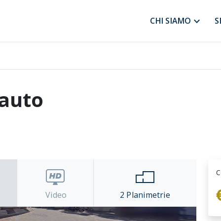
expand_more
CHI SIAMO
S
 auto
C
Video
2
Planimetrie