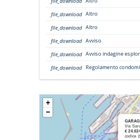
Altro
file_download
Altro
file_download
Altro
file_download
Avviso
file_download
Avviso indagine esplor
file_download
Regolamento condomi
file_download
+
−
GARAG
Via Sard
€ 24.62
codice 