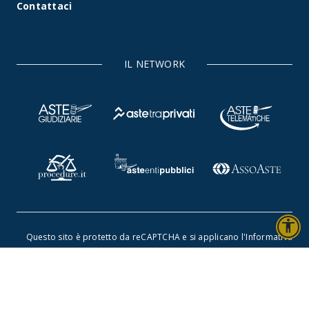
Contattaci
IL NETWORK
accessibility
Questo sito è protetto da reCAPTCHA e si applicano l'
Informativa
sulla privacy
e i
Termini di servizio di Google
.
©2026 Rete Aste S.r.l. - Tutti i diritti riservati -
Dichiarazione
di accessibilità
-
Privacy policy
-
Cookie policy