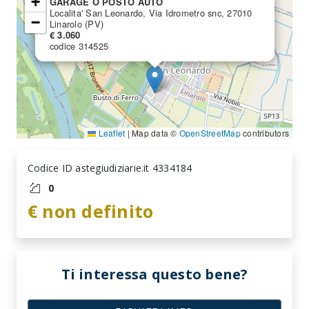
+
GARAGE O POSTO AUTO
Localita' San Leonardo, Via Idrometro snc, 27010
−
Linarolo (PV)
€ 3.060
codice 314525
Leaflet
|
Map data ©
OpenStreetMap
contributors
Codice ID astegiudiziarie.it 4334184
0
€ non definito
Ti interessa questo bene?