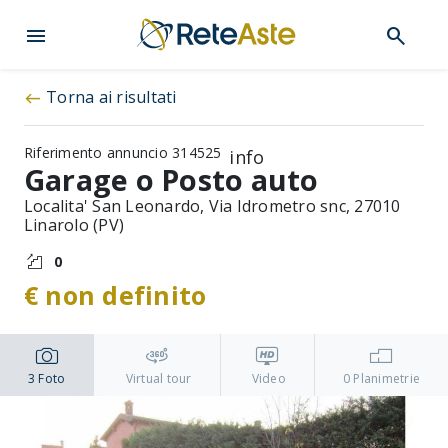
menu
search
Torna ai risultati
west
Riferimento annuncio 314525
info
Garage o Posto auto
Localita' San Leonardo, Via Idrometro snc, 27010
Linarolo (PV)
0
€ non definito
3
Foto
Virtual tour
Video
0
Planimetrie