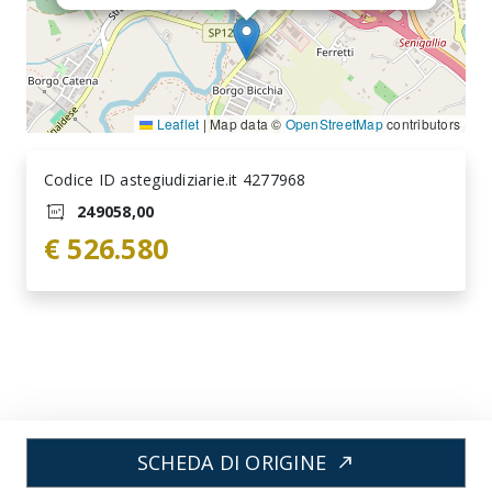
Leaflet
|
Map data ©
OpenStreetMap
contributors
Codice ID astegiudiziarie.it 4277968
249058,00
€ 526.580
SCHEDA DI ORIGINE
north_east