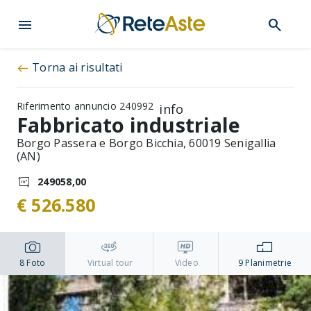
menu
search
Torna ai risultati
west
Riferimento annuncio 240992
info
Fabbricato industriale
Borgo Passera e Borgo Bicchia, 60019 Senigallia
(AN)
249058,00
€ 526.580
8
Foto
Virtual tour
Video
9
Planimetrie