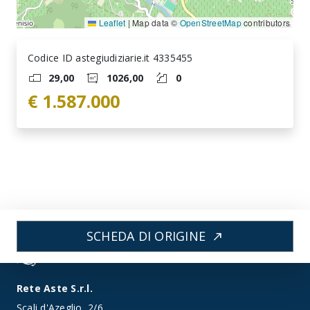
Leaflet
|
Map data ©
OpenStreetMap
contributors
Codice ID astegiudiziarie.it 4335455
29,00
1026,00
0
€ 1.587.000
SCHEDA DI ORIGINE
north_east
Rete Aste S.r.l.
Scali d'Azeglio, 2/6