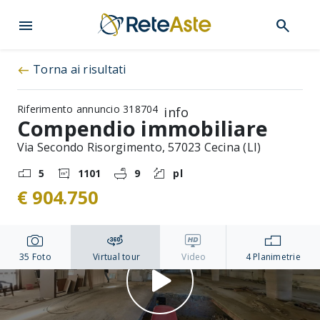
menu
search
Torna ai risultati
west
Riferimento annuncio 318704
info
Compendio immobiliare
Via Secondo Risorgimento, 57023 Cecina (LI)
5
1101
9
pl
€ 904.750
35
Foto
Virtual tour
Video
4
Planimetrie