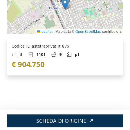
Leaflet
|
Map data ©
OpenStreetMap
contributors
Codice ID astetraprivati.it 876
5
1101
9
pl
€ 904.750
SCHEDA DI ORIGINE
north_east