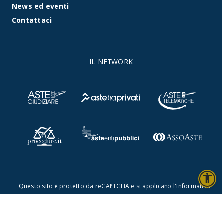
News ed eventi
Contattaci
IL NETWORK
accessibility
Questo sito è protetto da reCAPTCHA e si applicano l'
Informativa
sulla privacy
e i
Termini di servizio di Google
.
©2026 Rete Aste S.r.l. - Tutti i diritti riservati -
Dichiarazione