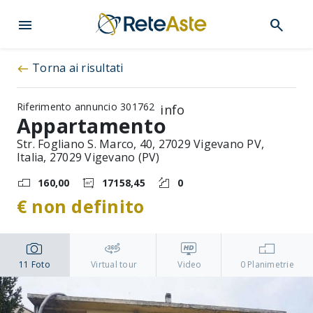
menu
search
Torna ai risultati
west
Riferimento annuncio 301762
info
Appartamento
Str. Fogliano S. Marco, 40, 27029 Vigevano PV,
Italia, 27029 Vigevano (PV)
160,00
17158,45
0
€ non definito
11
Foto
Virtual tour
Video
0
Planimetrie