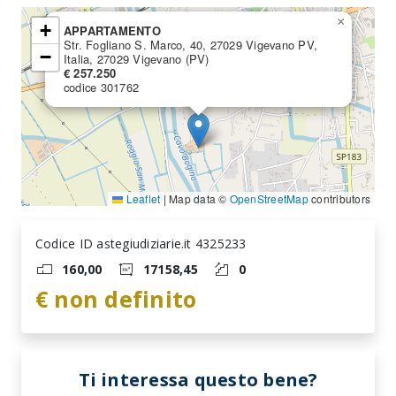
×
+
APPARTAMENTO
Str. Fogliano S. Marco, 40, 27029 Vigevano PV,
−
Italia, 27029 Vigevano (PV)
€ 257.250
codice 301762
Leaflet
|
Map data ©
OpenStreetMap
contributors
Codice ID astegiudiziarie.it 4325233
160,00
17158,45
0
€ non definito
Ti interessa questo bene?