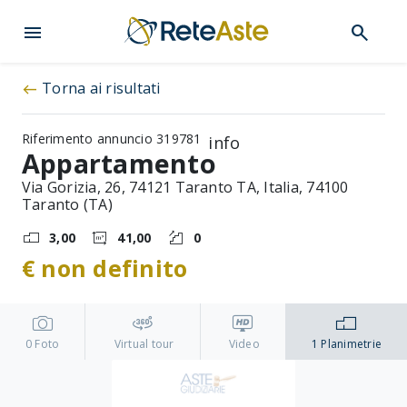
menu
search
Torna ai risultati
west
Riferimento annuncio 319781
info
Appartamento
Via Gorizia, 26, 74121 Taranto TA, Italia, 74100
Taranto (TA)
3,00
41,00
0
€ non definito
0
Foto
Virtual tour
Video
1
Planimetrie