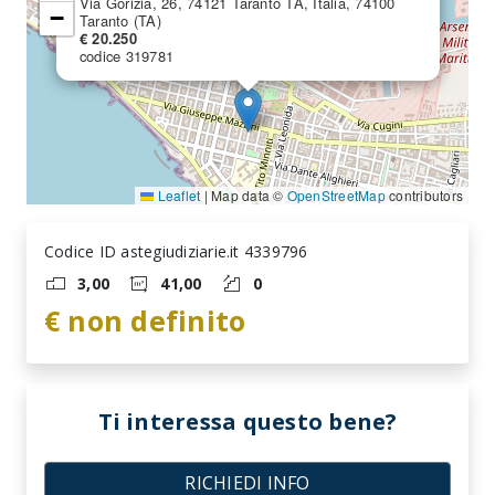
Via Gorizia, 26, 74121 Taranto TA, Italia, 74100
−
Taranto (TA)
€ 20.250
codice 319781
Leaflet
|
Map data ©
OpenStreetMap
contributors
Codice ID astegiudiziarie.it 4339796
3,00
41,00
0
€ non definito
Ti interessa questo bene?
RICHIEDI INFO