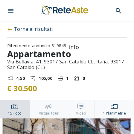
menu
search
Torna ai risultati
west
Riferimento annuncio 319848
info
Appartamento
Via Bellavia, 41, 93017 San Cataldo CL, Italia, 93017
San Cataldo (CL)
4,50
105,00
1
0
€ 30.500
15
Foto
Virtual tour
Video
1
Planimetrie