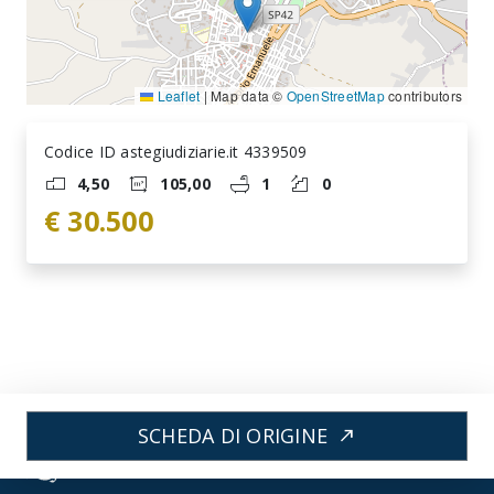
Leaflet
|
Map data ©
OpenStreetMap
contributors
Codice ID astegiudiziarie.it 4339509
4,50
105,00
1
0
€ 30.500
SCHEDA DI ORIGINE
north_east