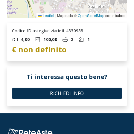
Leaflet
|
Map data ©
OpenStreetMap
contributors
Codice ID astegiudiziarie.it 4330988
4,00
100,00
2
1
€ non definito
Ti interessa questo bene?
RICHIEDI INFO