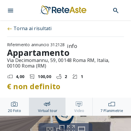
menu
search
Torna ai risultati
west
Riferimento annuncio 312128
info
Appartamento
Via Decimomannu, 59, 00148 Roma RM, Italia,
00100 Roma (RM)
4,00
100,00
2
1
€ non definito
20
Foto
Virtual tour
Video
7
Planimetrie