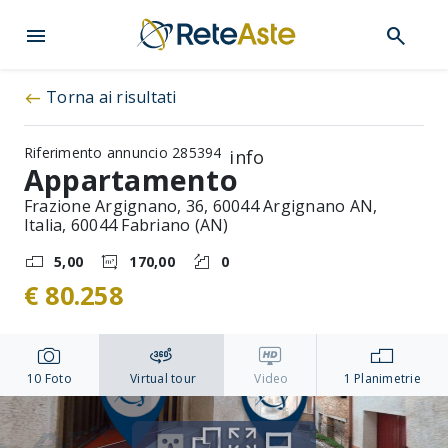
menu
search
Torna ai risultati
west
Riferimento annuncio 285394
info
Appartamento
Frazione Argignano, 36, 60044 Argignano AN,
Italia, 60044 Fabriano (AN)
5,00
170,00
0
€ 80.258
10
Foto
Virtual tour
Video
1
Planimetrie