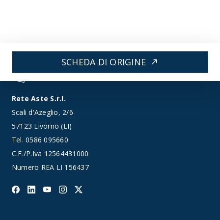
SCHEDA DI ORIGINE
north_east
Rete Aste S.r.l.
Scali d'Azeglio, 2/6
57123 Livorno (LI)
Tel.
0586 095660
C.F./P.Iva 12564431000
Numero REA LI 156437