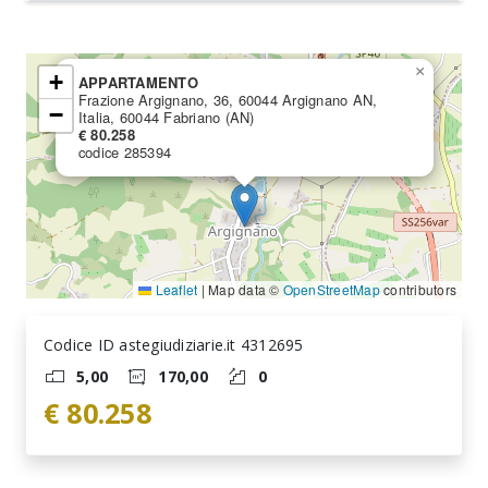
×
+
APPARTAMENTO
Frazione Argignano, 36, 60044 Argignano AN,
−
Italia, 60044 Fabriano (AN)
€ 80.258
codice 285394
Leaflet
|
Map data ©
OpenStreetMap
contributors
Codice ID astegiudiziarie.it 4312695
5,00
170,00
0
€ 80.258