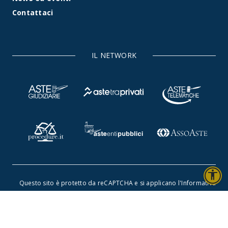
Contattaci
IL NETWORK
accessibility
Questo sito è protetto da reCAPTCHA e si applicano l'
Informativa
sulla privacy
e i
Termini di servizio di Google
.
©2026 Rete Aste S.r.l. - Tutti i diritti riservati -
Dichiarazione
di accessibilità
-
Privacy policy
-
Cookie policy