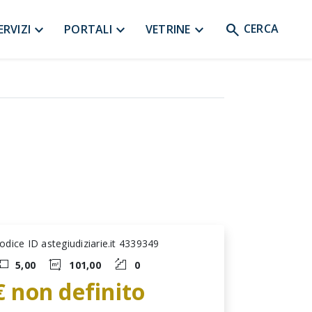
search
expand_more
expand_more
expand_more
CERCA
ERVIZI
PORTALI
VETRINE
odice ID astegiudiziarie.it 4339349
5,00
101,00
0
€ non definito