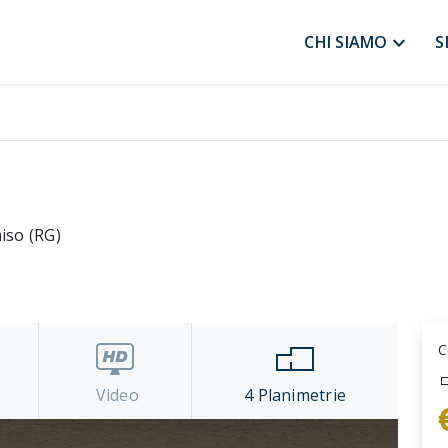
expand_more
CHI SIAMO
S
iso (RG)
C
Video
4
Planimetrie