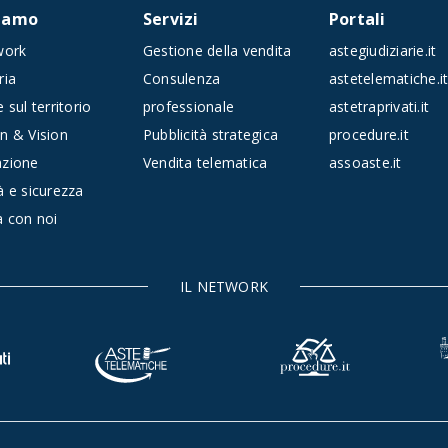
siamo
Servizi
Portali
work
Gestione della vendita
astegiudiziarie.it
ria
Consulenza
astetelematiche.i
 sul territorio
professionale
astetraprivati.it
n & Vision
Pubblicità strategica
procedure.it
azione
Vendita telematica
assoaste.it
à e sicurezza
a con noi
IL NETWORK