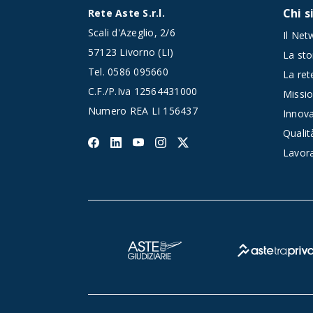
Chi 
Rete Aste S.r.l.
Scali d'Azeglio, 2/6
Il Net
57123 Livorno (LI)
La sto
Tel.
0586 095660
La rete
C.F./P.Iva 12564431000
Missio
Numero REA LI 156437
Innov
Qualit
Lavor